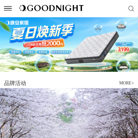
床垫
品牌综述
门店地图
关于晚安
软体家具
代言人
门店形象
创始人
实木家具
品牌活动
售后服务
晚安荣誉
爱心公益
晚安家居文化园
品牌活动
MORE+
品牌风尚
晚安新闻